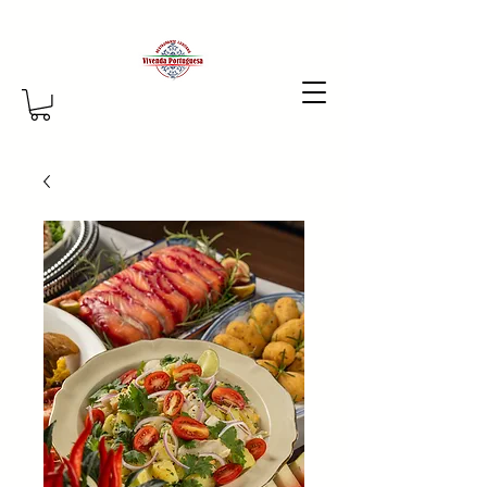
Vamos conversar por
WhatsApp
Salete · Online agora
Salete