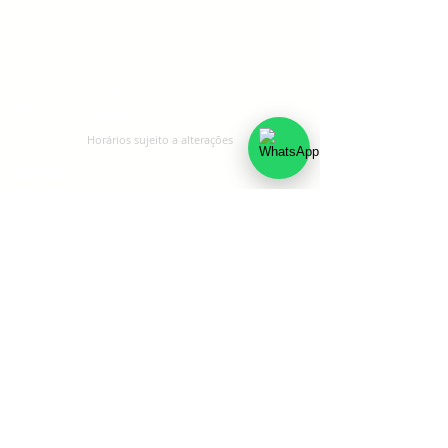
Vivenda
Portuguesa
Horários sujeito a alteraçōes
Contato
Carreiras
Políticas de troca, devolução e
reembolso
Restaurante
Rua Visconde do Rio Branco 721
Floresta, Porto Alegre
CNPJ - 36.590.961/0001-40
Terça a Sexta
das 11:30 às 15:00h, e 19:00 ás 22:00
Sábado e Domingo