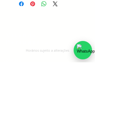
Vivenda
Portuguesa
Horários sujeito a alteraçōes
Contato
Carreiras
Políticas de troca, devolução e
reembolso
Restaurante
Rua Visconde do Rio Branco 721
Floresta, Porto Alegre
CNPJ - 36.590.961/0001-40
Terça a Sexta