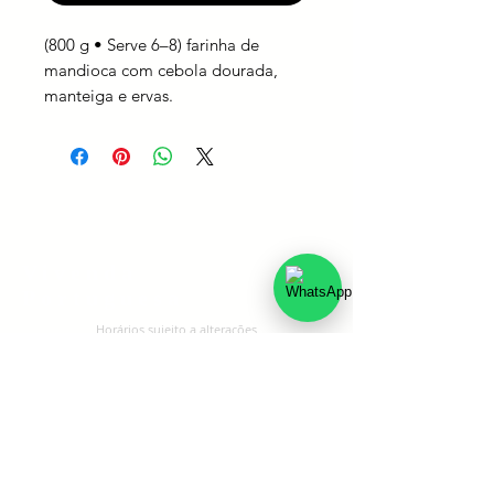
(800 g • Serve 6–8) farinha de
mandioca com cebola dourada,
manteiga e ervas.
Vivenda
Portuguesa
Horários sujeito a alteraçōes
Contato
Carreiras
Políticas de troca, devolução e
reembolso